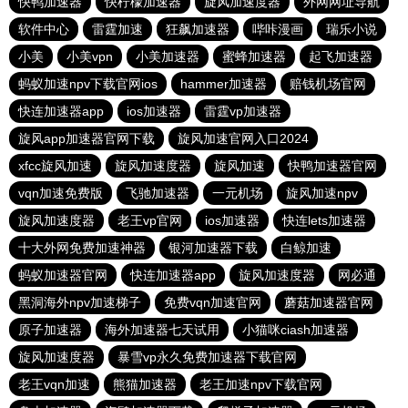
快鸭加速器
快柠檬加速器
旋风加速度器
外网网址导航
软件中心
雷霆加速
狂飙加速器
哔咔漫画
瑞乐小说
小美
小美vpn
小美加速器
蜜蜂加速器
起飞加速器
蚂蚁加速npv下载官网ios
hammer加速器
赔钱机场官网
快连加速器app
ios加速器
雷霆vp加速器
旋风app加速器官网下载
旋风加速官网入口2024
xfcc旋风加速
旋风加速度器
旋风加速
快鸭加速器官网
vqn加速免费版
飞驰加速器
一元机场
旋风加速npv
旋风加速度器
老王vp官网
ios加速器
快连lets加速器
十大外网免费加速神器
银河加速器下载
白鲸加速
蚂蚁加速器官网
快连加速器app
旋风加速度器
网必通
黑洞海外npv加速梯子
免费vqn加速官网
蘑菇加速器官网
原子加速器
海外加速器七天试用
小猫咪ciash加速器
旋风加速度器
暴雪vp永久免费加速器下载官网
老王vqn加速
熊猫加速器
老王加速npv下载官网