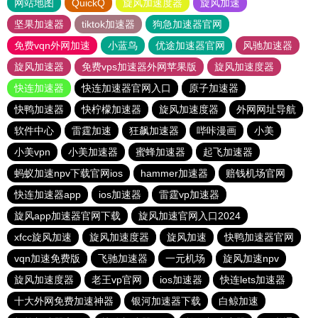
网站地图
QuickQ
旋风加速度器
旋风加速
坚果加速器
tiktok加速器
狗急加速器官网
免费vqn外网加速
小蓝鸟
优途加速器官网
风驰加速器
旋风加速器
免费vps加速器外网苹果版
旋风加速度器
快连加速器
快连加速器官网入口
原子加速器
快鸭加速器
快柠檬加速器
旋风加速度器
外网网址导航
软件中心
雷霆加速
狂飙加速器
哔咔漫画
小美
小美vpn
小美加速器
蜜蜂加速器
起飞加速器
蚂蚁加速npv下载官网ios
hammer加速器
赔钱机场官网
快连加速器app
ios加速器
雷霆vp加速器
旋风app加速器官网下载
旋风加速官网入口2024
xfcc旋风加速
旋风加速度器
旋风加速
快鸭加速器官网
vqn加速免费版
飞驰加速器
一元机场
旋风加速npv
旋风加速度器
老王vp官网
ios加速器
快连lets加速器
十大外网免费加速神器
银河加速器下载
白鲸加速